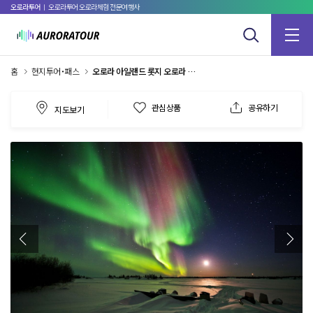
오로라투어
ㅣ 오로라투어 오로라체험 전문여행사
홈
현지투어˙패스
오로라 아일랜드 롯지 오로라 체험
관심상품
공유하기
지도보기